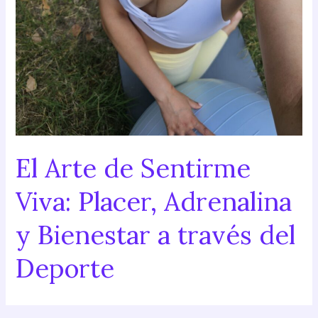
El Arte de Sentirme
Viva: Placer, Adrenalina
y Bienestar a través del
Deporte