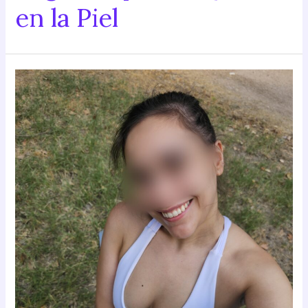
en la Piel