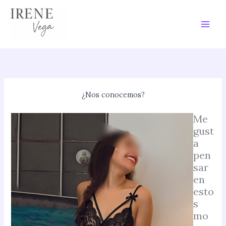
Skip
to
content
¿Nos conocemos?
Me
gust
a
pen
sar
en
esto
s
mo