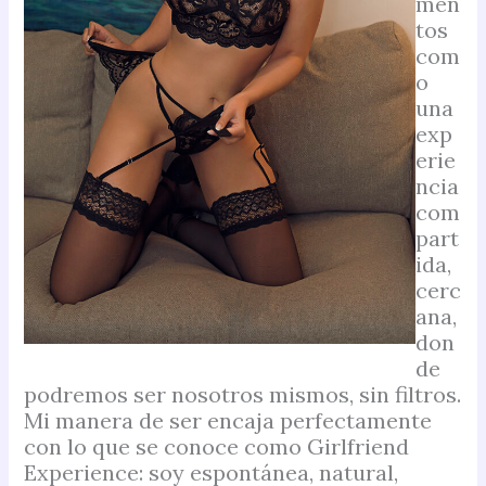
men
tos
com
o
una
exp
erie
ncia
com
part
ida,
cerc
ana,
don
de
podremos ser nosotros mismos, sin filtros.
Mi manera de ser encaja perfectamente
con lo que se conoce como Girlfriend
Experience: soy espontánea, natural,