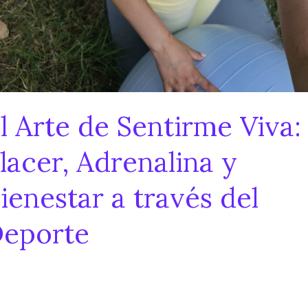
l Arte de Sentirme Viva:
lacer, Adrenalina y
ienestar a través del
eporte