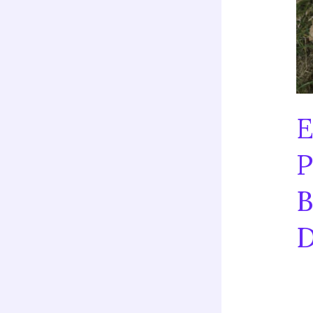
E
P
B
D