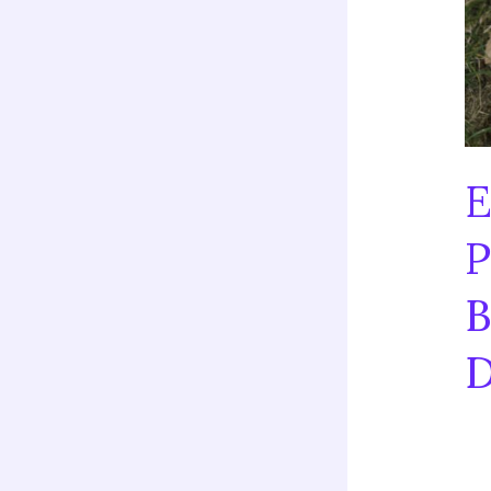
E
P
B
D