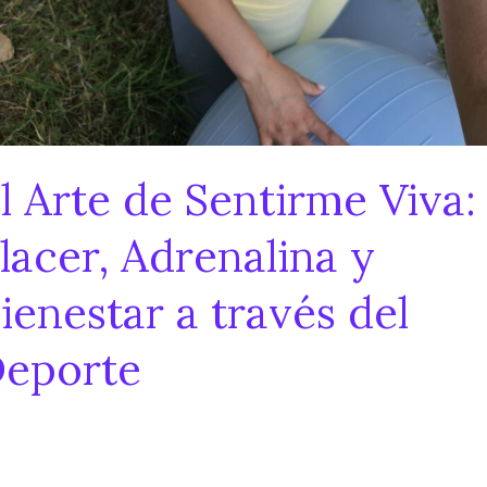
l Arte de Sentirme Viva:
lacer, Adrenalina y
ienestar a través del
eporte